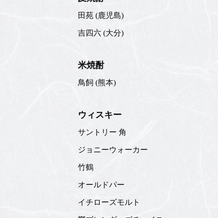
田苑 (鹿児島)
吉四六 (大分)
米焼酎
鳥飼 (熊本)
ウィスキー
サントリー 角
ジョニーウォーカー
竹鶴
オールドパー
イチローズモルト