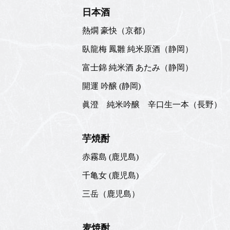
日本酒
熱燗 豪快（京都）
臥龍梅 鳳雛 純米原酒（静岡）
富士錦 純米酒 あたみ（静岡）
開運 吟醸 (静岡)
眞澄 純米吟醸 辛口生一本（長野）
芋焼酎
赤霧島 (鹿児島)
千亀女 (鹿児島)
三岳（鹿児島）
麦焼酎